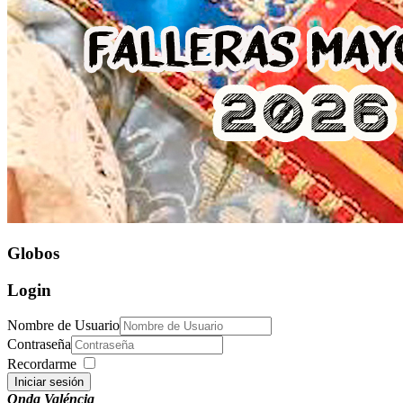
Globos
Login
Nombre de Usuario
Contraseña
Recordarme
Iniciar sesión
Onda Valéncia