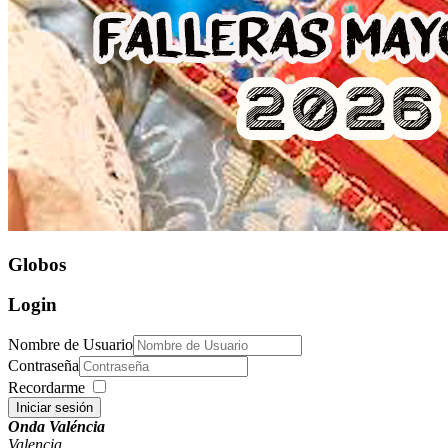
Globos
Login
Nombre de Usuario
Contraseña
Recordarme
Iniciar sesión
Onda Valéncia
Valencia