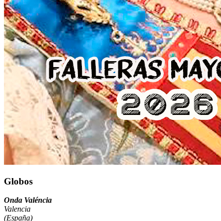
Globos
Onda Valéncia
Valencia
(España)