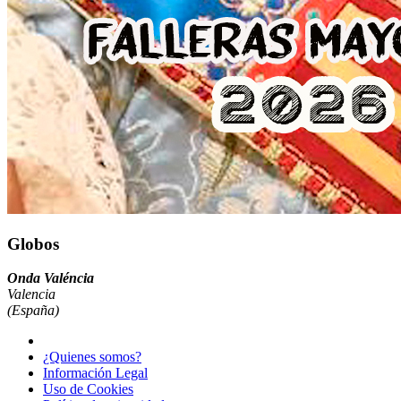
Globos
Onda Valéncia
Valencia
(España)
¿Quienes somos?
Información Legal
Uso de Cookies