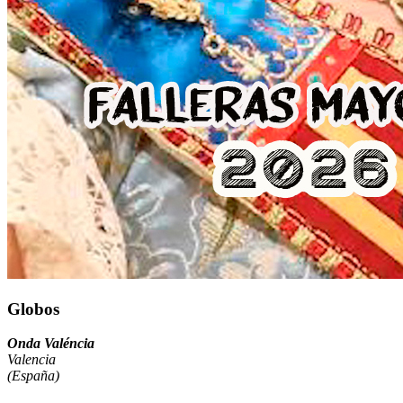
Globos
Onda Valéncia
Valencia
(España)