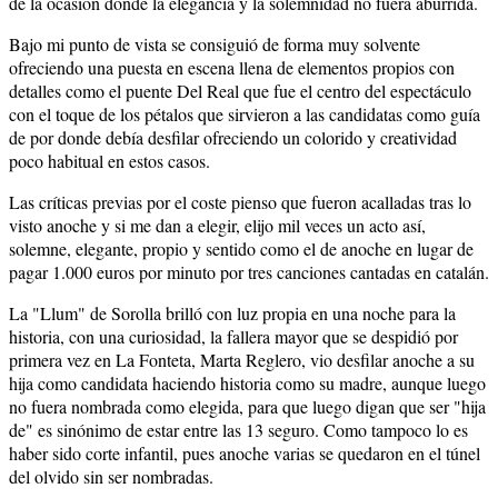
de la ocasión donde la elegancia y la solemnidad no fuera aburrida.
Bajo mi punto de vista se consiguió de forma muy solvente
ofreciendo una puesta en escena llena de elementos propios con
detalles como el puente Del Real que fue el centro del espectáculo
con el toque de los pétalos que sirvieron a las candidatas como guía
de por donde debía desfilar ofreciendo un colorido y creatividad
poco habitual en estos casos.
Las críticas previas por el coste pienso que fueron acalladas tras lo
visto anoche y si me dan a elegir, elijo mil veces un acto así,
solemne, elegante, propio y sentido como el de anoche en lugar de
pagar 1.000 euros por minuto por tres canciones cantadas en catalán.
La "Llum" de Sorolla brilló con luz propia en una noche para la
historia, con una curiosidad, la fallera mayor que se despidió por
primera vez en La Fonteta, Marta Reglero, vio desfilar anoche a su
hija como candidata haciendo historia como su madre, aunque luego
no fuera nombrada como elegida, para que luego digan que ser "hija
de" es sinónimo de estar entre las 13 seguro. Como tampoco lo es
haber sido corte infantil, pues anoche varias se quedaron en el túnel
del olvido sin ser nombradas.