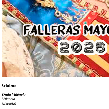
Globos
Onda Valéncia
Valencia
(España)