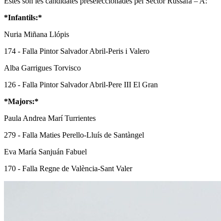
Estes són les candidates preseleccionades pel Sector Russafa – A:
*Infantils:*
Nuria Miñana Llópis
174 - Falla Pintor Salvador Abril-Peris i Valero
Alba Garrigues Torvisco
126 - Falla Pintor Salvador Abril-Pere III El Gran
*Majors:*
Paula Andrea Marí Turrientes
279 - Falla Maties Perello-Lluís de Santàngel
Eva María Sanjuán Fabuel
170 - Falla Regne de València-Sant Valer