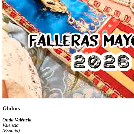
Globos
Onda Valéncia
Valencia
(España)