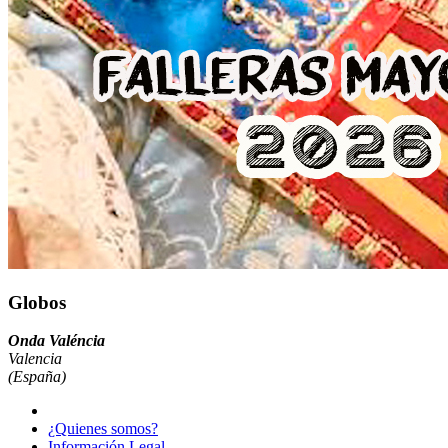
Globos
Onda Valéncia
Valencia
(España)
¿Quienes somos?
Información Legal