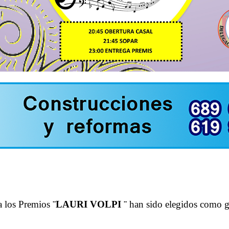
 a los Premios
¨LAURI VOLPI ¨
han sido elegidos como ga