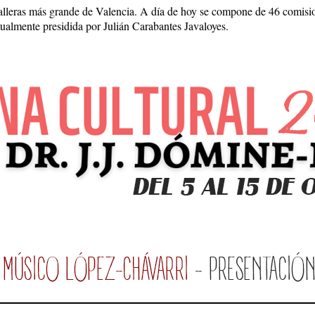
falleras más grande de Valencia. A día de hoy se compone de 46 comisi
ualmente presidida por Julián Carabantes Javaloyes.