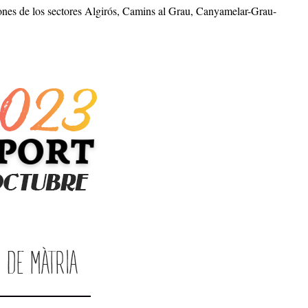
ones de los sectores Algirós, Camins al Grau, Canyamelar-Grau-