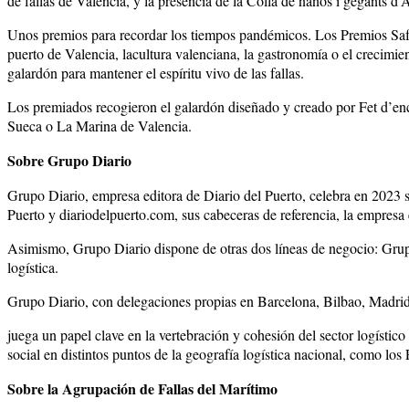
de fallas de Valencia, y la presencia de la Colla de nanos i gegants d
Unos premios para recordar los tiempos pandémicos. Los Premios Safr
puerto de Valencia, lacultura valenciana, la gastronomía o el crecimie
galardón para mantener el espíritu vivo de las fallas.
Los premiados recogieron el galardón diseñado y creado por Fet d’en
Sueca o La Marina de Valencia.
Sobre Grupo Diario
Grupo Diario, empresa editora de Diario del Puerto, celebra en 2023 s
Puerto y diariodelpuerto.com, sus cabeceras de referencia, la empresa 
Asimismo, Grupo Diario dispone de otras dos líneas de negocio: Grup
logística.
Grupo Diario, con delegaciones propias en Barcelona, Bilbao, Madrid
juega un papel clave en la vertebración y cohesión del sector logístico
social en distintos puntos de la geografía logística nacional, como lo
Sobre la Agrupación de Fallas del Marítimo