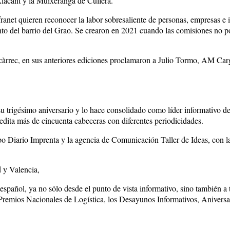
’Alacant y la Muixeranga de Cullera.
anet quieren reconocer la labor sobresaliente de personas, empresas e
nto del barrio del Grao. Se crearon en 2021 cuando las comisiones no pod
càrrec, en sus anteriores ediciones proclamaron a Julio Tormo, AM Ca
u trigésimo aniversario y lo hace consolidado como líder informativo de
edita más de cincuenta cabeceras con diferentes periodicidades.
o Diario Imprenta y la agencia de Comunicación Taller de Ideas, con 
 y Valencia,
 español, ya no sólo desde el punto de vista informativo, sino también a 
s Premios Nacionales de Logística, los Desayunos Informativos, Aniversar