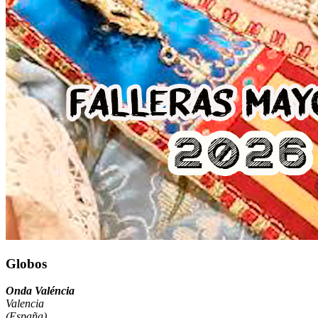
Globos
Onda Valéncia
Valencia
(España)