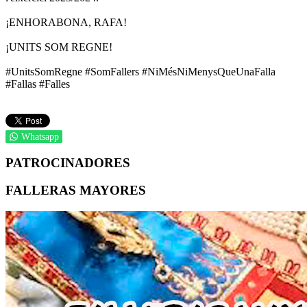
¡ENHORABONA, RAFA!
¡UNITS SOM REGNE!
#UnitsSomRegne #SomFallers #NiMésNiMenysQueUnaFalla
#Fallas #Falles
Whatsapp
PATROCINADORES
FALLERAS MAYORES