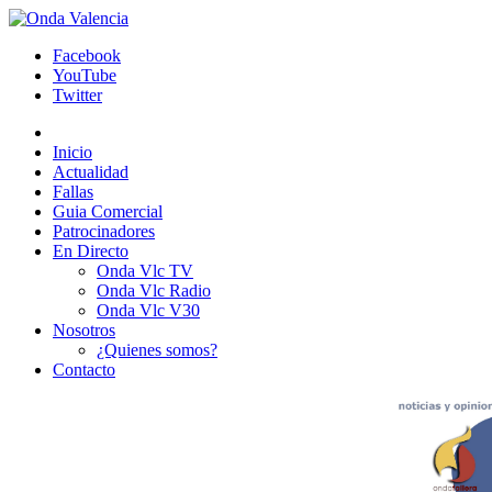
Facebook
YouTube
Twitter
Inicio
Actualidad
Fallas
Guia Comercial
Patrocinadores
En Directo
Onda Vlc TV
Onda Vlc Radio
Onda Vlc V30
Nosotros
¿Quienes somos?
Contacto