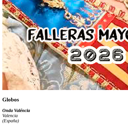
Globos
Onda Valéncia
Valencia
(España)