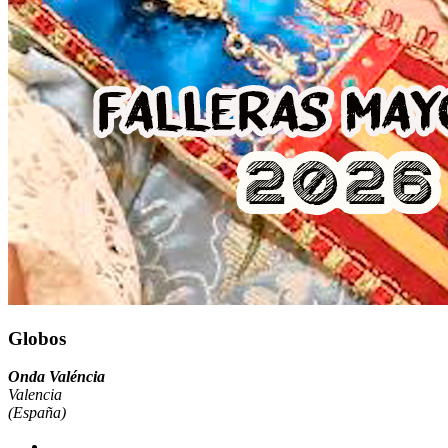
Globos
Onda Valéncia
Valencia
(España)