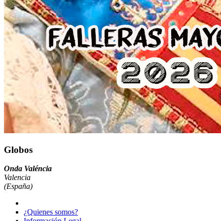
Globos
Onda Valéncia
Valencia
(España)
¿Quienes somos?
Información Legal