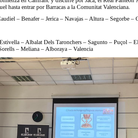
mienza en Canfranc y discurre por Jaca, el Real Panteón M
uel hasta entrar por Barracas a la Comunitat Valenciana.
audiel – Benafer – Jerica – Navajas – Altura – Segorbe – 
 Estivella – Albalat Dels Taronchers – Sagunto – Puçol – 
 Sorells – Meliana – Alboraya – Valencia