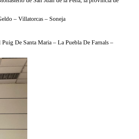
onasterio de San Juan de la Peña, la provincia de
Geldo – Villatorcas – Soneja
El Puig De Santa Maria – La Puebla De Farnals –