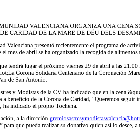
COMUNIDAD VALENCIANA ORGANIZA UNA CENA S
 DE CARIDAD DE LA MARE DE DÉU DELS DESAM
d Valenciana presentó recientemente el programa de activ
el mes de abril se ha organizado la recogida de alimentos 
 que tendrá lugar el próximo viernes 29 de abril a las 21.0
quot;​La Corona Solidaria Centenario de la Coronación M
Pan de San Antonio.
es y Modistas de la CV ha indicado que en la cena &quot;se
ia a beneficio de la Corona de Caridad, "Queremos seguir in
, ha indicado el propio Tochena.
ación, a la dirección
gremiosastresymodistasvalencia@hot
“0” para que pueda realizar su donativo quien así lo dese