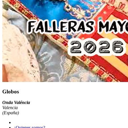
Globos
Onda Valéncia
Valencia
(España)
¿Quienes somos?