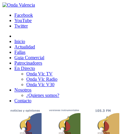
Facebook
YouTube
Twitter
Inicio
Actualidad
Fallas
Guia Comercial
Patrocinadores
En Directo
Onda Vlc TV
Onda Vlc Radio
Onda Vlc V30
Nosotros
¿Quienes somos?
Contacto