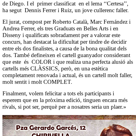
de Diego. I el primer classificat en el lema ‘‘Certesa’’,
ha segut Dennis Ferrer i Ruiz, un jove cullerenc faller.
El jurat, compost per Roberto Català, Marc Fernández i
Andrea Ferrer, els tres Graduats en Belles Arts i en
Disseny i qualificats sobradament per a valorar este
concurs, han destacat la dificultat per tindre de decidir
entre els dos finalistes, a causa de la bona qualitat dels
dos. També defineixen el cartell guanyador considerant
que este és COLOR i que realiza una perfecta alusió als
cartells més CLÀSSICS, però, en una estètica
completament renovada i actual, és un cartell molt faller,
molt sentit i molt COMPLET.
Finalment, volem felicitar a tots els participants i
esperem que en la pròxima edició, tinguen encara més
rivals, si pot ser, perquè per a nosatres seria un plaer.»