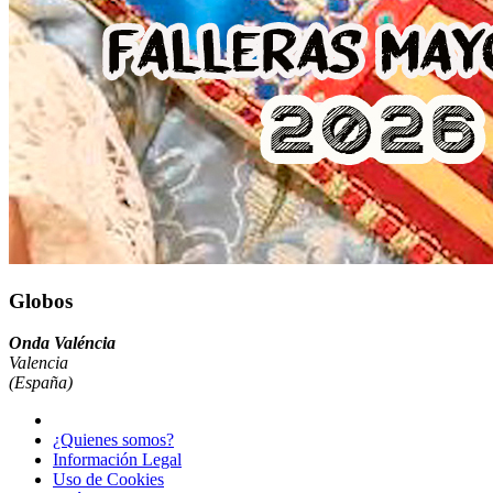
Globos
Onda Valéncia
Valencia
(España)
¿Quienes somos?
Información Legal
Uso de Cookies