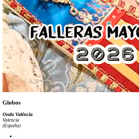
Globos
Onda Valéncia
Valencia
(España)