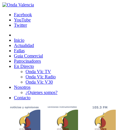
Facebook
YouTube
Twitter
Inicio
Actualidad
Fallas
Guia Comercial
Patrocinadores
En Directo
Onda Vlc TV
Onda Vlc Radio
Onda Vlc V30
Nosotros
¿Quienes somos?
Contacto