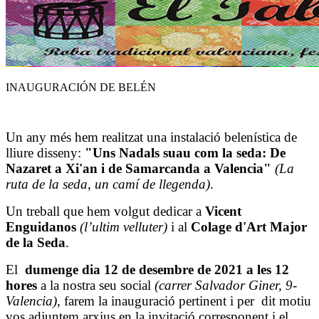
INAUGURACIÓN DE BELÉN
Un any més hem realitzat una instalació belenística de
lliure disseny:
"Uns Nadals suau com la seda: De
Nazaret a Xi'an i de Samarcanda a Valencia"
(La
ruta de la seda, un camí de llegenda)
.
Un treball que hem volgut dedicar a
Vicent
Enguidanos
(l’ultim velluter)
i al
Colage d'Art Major
de la Seda
.
El
dumenge dia 12 de desembre de 2021 a les 12
hores
a la nostra seu social
(carrer Salvador Giner, 9-
Valencia)
, farem la inauguració pertinent i per dit motiu
vos adjuntem arxius en la invitació corresponent i el