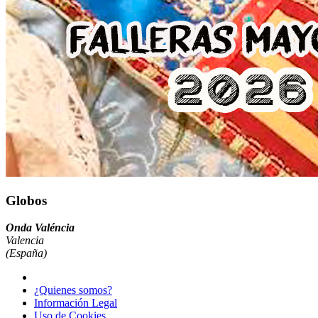
Globos
Onda Valéncia
Valencia
(España)
¿Quienes somos?
Información Legal
Uso de Cookies