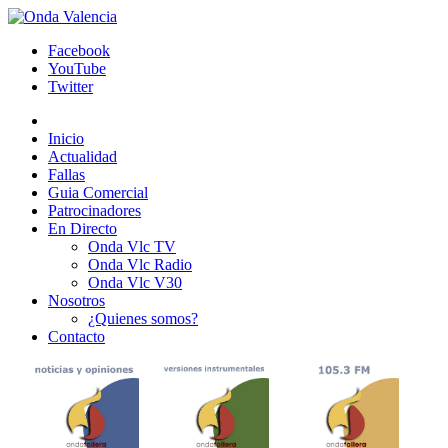
Facebook
YouTube
Twitter
Inicio
Actualidad
Fallas
Guia Comercial
Patrocinadores
En Directo
Onda Vlc TV
Onda Vlc Radio
Onda Vlc V30
Nosotros
¿Quienes somos?
Contacto