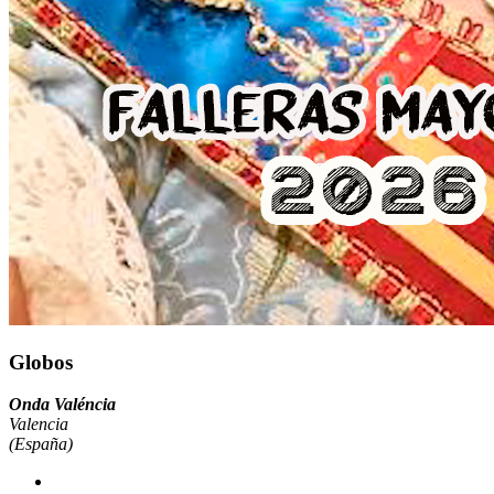
Globos
Onda Valéncia
Valencia
(España)