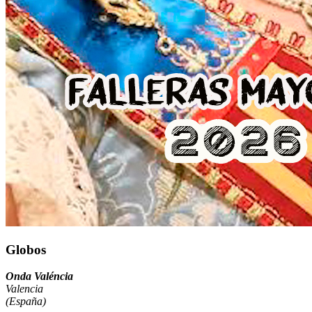
Globos
Onda Valéncia
Valencia
(España)