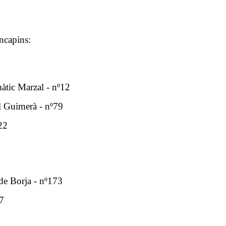
ncapins:
àtic Marzal - nº12
el Guimerà - nº79
22
de Borja - nº173
47