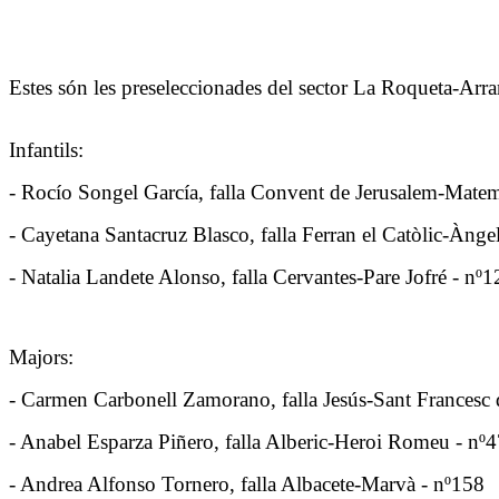
Estes són les preseleccionades del sector La Roqueta-Arra
Infantils:
- Rocío Songel García, falla Convent de Jerusalem-Matem
- Cayetana Santacruz Blasco, falla Ferran el Catòlic-Àng
- Natalia Landete Alonso, falla Cervantes-Pare Jofré - nº1
Majors:
- Carmen Carbonell Zamorano, falla Jesús-Sant Francesc 
- Anabel Esparza Piñero, falla Alberic-Heroi Romeu - nº
- Andrea Alfonso Tornero, falla Albacete-Marvà - nº158