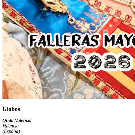
Globos
Onda Valéncia
Valencia
(España)