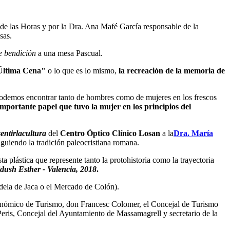
 de las Horas y por la Dra. Ana Mafé García responsable de la
sas.
e bendición
a una mesa Pascual.
Última Cena"
o lo que es lo mismo,
la recreación de la memoria de
 podemos encontrar tanto de hombres como de mujeres en los frescos
importante papel que tuvo la mujer en los principios del
entirlacultura
del
Centro Óptico Clínico Losan
a la
Dra. María
siguiendo la tradición paleocristiana romana.
a plástica que represente tanto la protohistoria como la trayectoria
dush Esther - Valencia, 2018
.
adela de Jaca o el Mercado de Colón).
Autonómico de Turismo, don Francesc Colomer, el Concejal de Turismo
is, Concejal del Ayuntamiento de Massamagrell y secretario de la