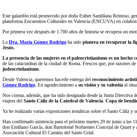
Este galardón está promovido por doña Esther Santillana Reinoso, ger
plataforma Encuentros Culturales en Valencia (ENCUVA) en colaborac
Por primera vez después de 1.700 años de historia se recupera un moti
La
Dra. María Gómez Rodrigo
ha sido
pionera en recuperar la fi
Jesús
.
La presencia de las mujeres en el paleocristianismo es un hecho c
de las catacumbas de la ciudad de Roma. Frescos que, por razones de d
judeocristianismo
.
Desde Valencia, queremos hacerle entrega del
reconocimiento artíst
Gómez Rodrigo
. En agradecimiento a
su visión y su valentía
al sit
Nos consta, además, que ha sido designada desde la Junta Directiva de 
viajera del
Santo Cáliz de la Catedral de Valencia
.
Copa de bendic
Ya he realizado varias exposiciones temáticas sobre el Santo Cáliz y
Han confirmado asistencia para
el próximo martes
29 de junio a las 1
don Emiliano García, don Bartolomé Nofuentes Concejal de Quart y a
Asociación Cultural El Camino del Santo Grial.