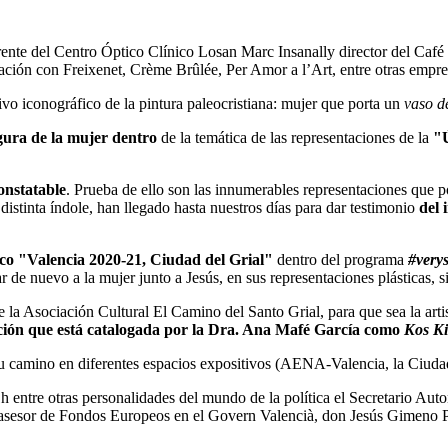
ente del Centro Óptico Clínico Losan Marc Insanally director del Café
ión con Freixenet, Crème Brûlée, Per Amor a l’Art, entre otras empre
vo iconográfico de la pintura paleocristiana: mujer que porta un
vaso d
gura de la mujer dentro
de la temática de las representaciones de la
"
onstatable
. Prueba de ello son las innumerables representaciones que
istinta índole, han llegado hasta nuestros días para dar testimonio
del 
ico "Valencia 2020-21, Ciudad del Grial"
dentro del programa
#verys
uar de nuevo a la mujer junto a Jesús, en sus representaciones plásticas, 
la Asociación Cultural El Camino del Santo Grial, para que sea la artist
ión que está catalogada por la Dra. Ana Mafé García como
Kos Ki
 su camino en diferentes espacios expositivos (AENA-Valencia, la Ciud
1h entre otras personalidades del mundo de la política el Secretario 
sesor de Fondos Europeos en el Govern Valencià, don Jesús Gimeno Per