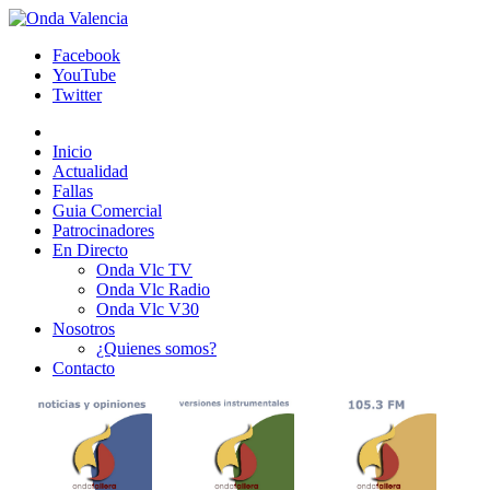
Facebook
YouTube
Twitter
Inicio
Actualidad
Fallas
Guia Comercial
Patrocinadores
En Directo
Onda Vlc TV
Onda Vlc Radio
Onda Vlc V30
Nosotros
¿Quienes somos?
Contacto