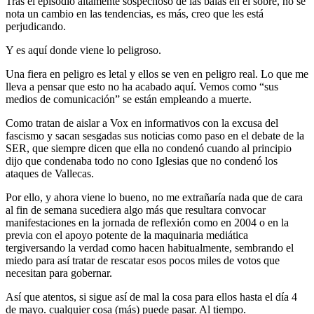
Tras el episodio altamente sospechoso de las balas en el sobre, no se
nota un cambio en las tendencias, es más, creo que les está
perjudicando.
Y es aquí donde viene lo peligroso.
Una fiera en peligro es letal y ellos se ven en peligro real. Lo que me
lleva a pensar que esto no ha acabado aquí. Vemos como “sus
medios de comunicación” se están empleando a muerte.
Como tratan de aislar a Vox en informativos con la excusa del
fascismo y sacan sesgadas sus noticias como paso en el debate de la
SER, que siempre dicen que ella no condenó cuando al principio
dijo que condenaba todo no cono Iglesias que no condenó los
ataques de Vallecas.
Por ello, y ahora viene lo bueno, no me extrañaría nada que de cara
al fin de semana sucediera algo más que resultara convocar
manifestaciones en la jornada de reflexión como en 2004 o en la
previa con el apoyo potente de la maquinaria mediática
tergiversando la verdad como hacen habitualmente, sembrando el
miedo para así tratar de rescatar esos pocos miles de votos que
necesitan para gobernar.
Así que atentos, si sigue así de mal la cosa para ellos hasta el día 4
de mayo. cualquier cosa (más) puede pasar. Al tiempo.