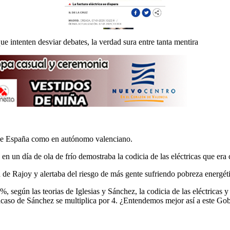
 intenten desviar debates, la verdad sura entre tanta mentira
l de España como en autónomo valenciano.
 en un día de ola de frío demostraba la codicia de las eléctricas que era
 de Rajoy y alertaba del riesgo de más gente sufriendo pobreza energéti
 según las teorias de Iglesias y Sánchez, la codicia de las eléctricas 
acaso de Sánchez se multiplica por 4. ¿Entendemos mejor así a este Go