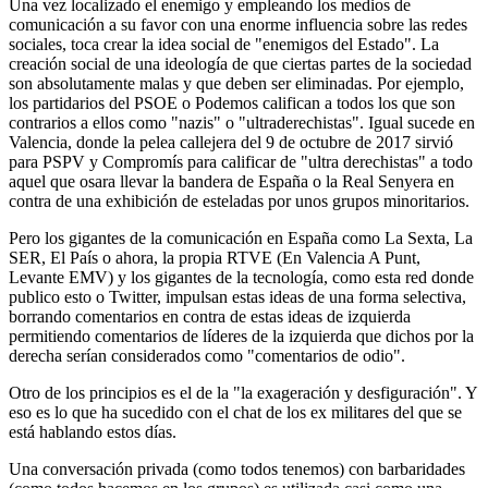
Una vez localizado el enemigo y empleando los medios de
comunicación a su favor con una enorme influencia sobre las redes
sociales, toca crear la idea social de "enemigos del Estado". La
creación social de una ideología de que ciertas partes de la sociedad
son absolutamente malas y que deben ser eliminadas. Por ejemplo,
los partidarios del PSOE o Podemos califican a todos los que son
contrarios a ellos como "nazis" o "ultraderechistas". Igual sucede en
Valencia, donde la pelea callejera del 9 de octubre de 2017 sirvió
para PSPV y Compromís para calificar de "ultra derechistas" a todo
aquel que osara llevar la bandera de España o la Real Senyera en
contra de una exhibición de esteladas por unos grupos minoritarios.
Pero los gigantes de la comunicación en España como La Sexta, La
SER, El País o ahora, la propia RTVE (En Valencia A Punt,
Levante EMV) y los gigantes de la tecnología, como esta red donde
publico esto o Twitter, impulsan estas ideas de una forma selectiva,
borrando comentarios en contra de estas ideas de izquierda
permitiendo comentarios de líderes de la izquierda que dichos por la
derecha serían considerados como "comentarios de odio".
Otro de los principios es el de la "la exageración y desfiguración". Y
eso es lo que ha sucedido con el chat de los ex militares del que se
está hablando estos días.
Una conversación privada (como todos tenemos) con barbaridades