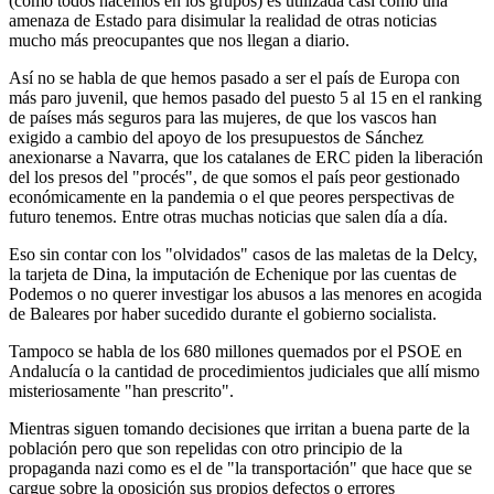
(como todos hacemos en los grupos) es utilizada casi como una
amenaza de Estado para disimular la realidad de otras noticias
mucho más preocupantes que nos llegan a diario.
Así no se habla de que hemos pasado a ser el país de Europa con
más paro juvenil, que hemos pasado del puesto 5 al 15 en el ranking
de países más seguros para las mujeres, de que los vascos han
exigido a cambio del apoyo de los presupuestos de Sánchez
anexionarse a Navarra, que los catalanes de ERC piden la liberación
del los presos del "procés", de que somos el país peor gestionado
económicamente en la pandemia o el que peores perspectivas de
futuro tenemos. Entre otras muchas noticias que salen día a día.
Eso sin contar con los "olvidados" casos de las maletas de la Delcy,
la tarjeta de Dina, la imputación de Echenique por las cuentas de
Podemos o no querer investigar los abusos a las menores en acogida
de Baleares por haber sucedido durante el gobierno socialista.
Tampoco se habla de los 680 millones quemados por el PSOE en
Andalucía o la cantidad de procedimientos judiciales que allí mismo
misteriosamente "han prescrito".
Mientras siguen tomando decisiones que irritan a buena parte de la
población pero que son repelidas con otro principio de la
propaganda nazi como es el de "la transportación" que hace que se
cargue sobre la oposición sus propios defectos o errores