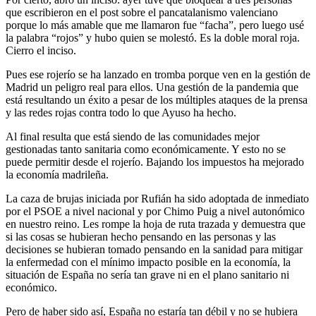
que escribieron en el post sobre el pancatalanismo valenciano
porque lo más amable que me llamaron fue “facha”, pero luego usé
la palabra “rojos” y hubo quien se molestó. Es la doble moral roja.
Cierro el inciso.
Pues ese rojerío se ha lanzado en tromba porque ven en la gestión de
Madrid un peligro real para ellos. Una gestión de la pandemia que
está resultando un éxito a pesar de los múltiples ataques de la prensa
y las redes rojas contra todo lo que Ayuso ha hecho.
Al final resulta que está siendo de las comunidades mejor
gestionadas tanto sanitaria como económicamente. Y esto no se
puede permitir desde el rojerío. Bajando los impuestos ha mejorado
la economía madrileña.
La caza de brujas iniciada por Rufián ha sido adoptada de inmediato
por el PSOE a nivel nacional y por Chimo Puig a nivel autonómico
en nuestro reino. Les rompe la hoja de ruta trazada y demuestra que
si las cosas se hubieran hecho pensando en las personas y las
decisiones se hubieran tomado pensando en la sanidad para mitigar
la enfermedad con el mínimo impacto posible en la economía, la
situación de España no sería tan grave ni en el plano sanitario ni
económico.
Pero de haber sido así, España no estaría tan débil y no se hubiera