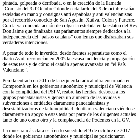
pintada, golpeada o derribada, o en la creación de la llamada
“Comisió del 9 d’Octubre” donde cada tarde del 9 de octubre salían
esteladas en mano y consignas anti españolas y anti valencianistas
por el recorrido conocido de San Agustin, Xativa, Colon y Parterre.
Con la ya conocida acción de colgar la estelada en la estatua del Rey
Don Jaime que finalizaba sus parlamentos siempre dedicados a la
independencia del “paisos catalans” con lemas que disfrazaban sus
verdaderas intenciones.
A pesar de todo lo invertido, desde fuentes separatistas como el
diario Avui, reconocían en 2005 la escasa incidencia y propagación
de estas tesis y de cómo el catalán apenas avanzaba en “el País
Valenciano”.
Pero la entrada en 2015 de la izquierda radical ultra encarnada en
Compromís en los gobiernos autonómico y municipal de Valencia
con la complicidad del PSPV, reabre las heridas, desboca a los
grupos pancatalanistas y genera un aumento de las ayudas y
subvenciones a entidades claramente pancatalanistas y
desestabilizadoras de la tranquilidad identitaria valenciana viéndose
claramente un apoyo a estas tesis por parte de los dirigentes actuales
tanto de uno como otro y la complacencia de Podemos en la GV.
La muestra más clara está en lo sucedido el 9 de octubre de 2017
donde los gobiernos autonómicos y municipal se posicionaron