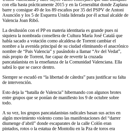
con ella hasta prácticamente 2015 y en la Generalitat donde Zaplana
barre y consigue 49 de los 89 escaños por 35 del PSPV de Antoni
Asunción y los 5 de Esquerra Unida liderada por él actual alcalde de
Valencia Joan Ribó.
La desilusión con el PP en materia identitaria es grande pues ni
siquiera la nombrada consellera de Cultura María José Catalá que
había sacado a votación como alcaldesa de Torrent cambiar el
nombre a la avenida principal de su ciudad eliminando el anacrónico
nombre de “Pais Valencia” y pasándolo a llamar “Av del Vedat”,
más propio de Torrent, fue capaz de revertir la cruzada
pancatalanista en la enseñanza de la Comunidad Valenciana. Ella
sabrá lo que se cuece dentro.
Siempre se escudó en “la libertad de cátedra” para justificar su falta
de intervención.
Esto deja la “batalla de Valencia” hibernando con algunos brotes
entre grupos que se ponían de manifiesto los 9 de octubre sobre
todo.
A su vez, los grupos pancatalanistas radicales basan sus actos en
algún movimiento violento como las manifestaciones del “darrer
diumenge d’abril” donde escaparates de la calle Colón eran
pintados, rotos o la estatua de Montoliu en la Pza de toros era