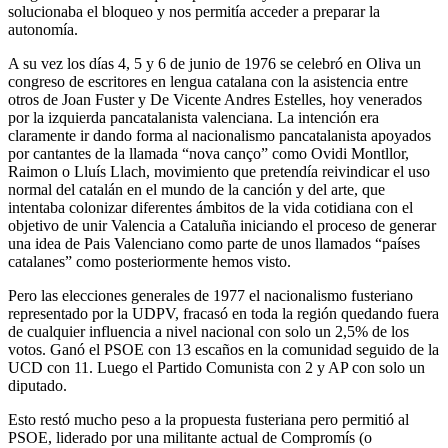
solucionaba el bloqueo y nos permitía acceder a preparar la
autonomía.
A su vez los días 4, 5 y 6 de junio de 1976 se celebró en Oliva un
congreso de escritores en lengua catalana con la asistencia entre
otros de Joan Fuster y De Vicente Andres Estelles, hoy venerados
por la izquierda pancatalanista valenciana. La intención era
claramente ir dando forma al nacionalismo pancatalanista apoyados
por cantantes de la llamada “nova canço” como Ovidi Montllor,
Raimon o Lluís Llach, movimiento que pretendía reivindicar el uso
normal del catalán en el mundo de la canción y del arte, que
intentaba colonizar diferentes ámbitos de la vida cotidiana con el
objetivo de unir Valencia a Cataluña iniciando el proceso de generar
una idea de Pais Valenciano como parte de unos llamados “países
catalanes” como posteriormente hemos visto.
Pero las elecciones generales de 1977 el nacionalismo fusteriano
representado por la UDPV, fracasó en toda la región quedando fuera
de cualquier influencia a nivel nacional con solo un 2,5% de los
votos. Ganó el PSOE con 13 escaños en la comunidad seguido de la
UCD con 11. Luego el Partido Comunista con 2 y AP con solo un
diputado.
Esto restó mucho peso a la propuesta fusteriana pero permitió al
PSOE, liderado por una militante actual de Compromís (o