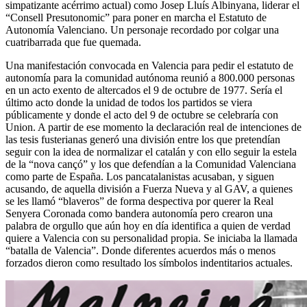
simpatizante acérrimo actual) como Josep Lluís Albinyana, liderar el
“Consell Presutonomic” para poner en marcha el Estatuto de
Autonomía Valenciano. Un personaje recordado por colgar una
cuatribarrada que fue quemada.
Una manifestación convocada en Valencia para pedir el estatuto de
autonomía para la comunidad autónoma reunió a 800.000 personas
en un acto exento de altercados el 9 de octubre de 1977. Sería el
último acto donde la unidad de todos los partidos se viera
públicamente y donde el acto del 9 de octubre se celebraría con
Union. A partir de ese momento la declaración real de intenciones de
las tesis fusterianas generó una división entre los que pretendían
seguir con la idea de normalizar el catalán y con ello seguir la estela
de la “nova cançó” y los que defendían a la Comunidad Valenciana
como parte de España. Los pancatalanistas acusaban, y siguen
acusando, de aquella división a Fuerza Nueva y al GAV, a quienes
se les llamó “blaveros” de forma despectiva por querer la Real
Senyera Coronada como bandera autonomía pero crearon una
palabra de orgullo que aún hoy en día identifica a quien de verdad
quiere a Valencia con su personalidad propia. Se iniciaba la llamada
“batalla de Valencia”. Donde diferentes acuerdos más o menos
forzados dieron como resultado los símbolos indentitarios actuales.