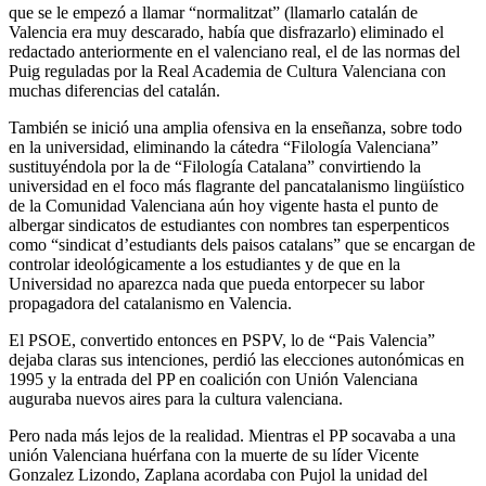
que se le empezó a llamar “normalitzat” (llamarlo catalán de
Valencia era muy descarado, había que disfrazarlo) eliminado el
redactado anteriormente en el valenciano real, el de las normas del
Puig reguladas por la Real Academia de Cultura Valenciana con
muchas diferencias del catalán.
También se inició una amplia ofensiva en la enseñanza, sobre todo
en la universidad, eliminando la cátedra “Filología Valenciana”
sustituyéndola por la de “Filología Catalana” convirtiendo la
universidad en el foco más flagrante del pancatalanismo lingüístico
de la Comunidad Valenciana aún hoy vigente hasta el punto de
albergar sindicatos de estudiantes con nombres tan esperpenticos
como “sindicat d’estudiants dels paisos catalans” que se encargan de
controlar ideológicamente a los estudiantes y de que en la
Universidad no aparezca nada que pueda entorpecer su labor
propagadora del catalanismo en Valencia.
El PSOE, convertido entonces en PSPV, lo de “Pais Valencia”
dejaba claras sus intenciones, perdió las elecciones autonómicas en
1995 y la entrada del PP en coalición con Unión Valenciana
auguraba nuevos aires para la cultura valenciana.
Pero nada más lejos de la realidad. Mientras el PP socavaba a una
unión Valenciana huérfana con la muerte de su líder Vicente
Gonzalez Lizondo, Zaplana acordaba con Pujol la unidad del