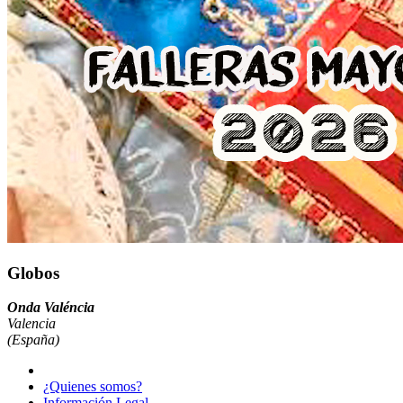
Globos
Onda Valéncia
Valencia
(España)
¿Quienes somos?
Información Legal