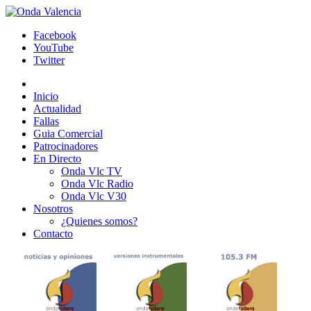
Facebook
YouTube
Twitter
Inicio
Actualidad
Fallas
Guia Comercial
Patrocinadores
En Directo
Onda Vlc TV
Onda Vlc Radio
Onda Vlc V30
Nosotros
¿Quienes somos?
Contacto