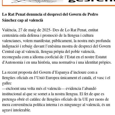
Lo Rat Penat denuncia el despreci del Govern de Pedro
Sánchez cap al valencià
Valéncia, 27 de maig de 2025- Des de Lo Rat Penat, entitat
centenària enla defensa i promoció de la llengua i cultura
valencianes, volem manifestar, públicament, la nostra més profunda
indignació i rebuig davant l’enèsima mostra de despreci del Govern
Central cap al valencià, llengua pròpia del poble valencià,
reconeguda com a idioma cooficial de l’Estat en el nostre Estatut
d’Autonomia i en una història, una normativa i una identitat pròpies.
La recent proposta del Govern d’Espanya d’incloure com a
llengües oficials en l’Unió Europea únicament el català, el vasc i el
gallec
—excloent una volta més el valencià— evidencia l’abandó
institucional al que se somet a la nostra llengua. El fet de que es
pretenga obrir el catàlec de llengües oficials de la UE per raons de
mera conveniència política interna i es ningunege al valencià, és un
agravi intolerable.