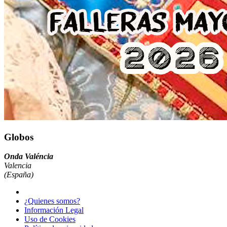
Globos
Onda Valéncia
Valencia
(España)
¿Quienes somos?
Información Legal
Uso de Cookies