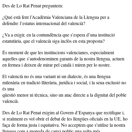
Des de Lo Rat Penat preguntem:
¿Qué està fent l’Acadèmia Valenciana de la Llengua per a
defendre l’estatus internacional del valencià?
¿Va a exigir, en la contundència que s’espera d’una institució
estatutària, que el valencià siga inclòs en esta proposta?
És moment de que les institucions valencianes, especialment
aquelles que s’autodenominen garants de la nostra llengua, actuen
en fermea i deixen de mirar pel català i miren per lo nostre.
El valencià no és una variant ni un dialecte, és una llengua
milenària en tradició lliterària, jurídica i social, i la seua exclusió no
és una
qüestió menor ni tècnica, sino un atac directe a la dignitat del poble
valencià.
Des de Lo Rat Penat exigim al Govern d’Espanya que rectifique i,
si realment es vol obrir el debat de les llengües oficials en la UE, ho
faça de forma justa i equitativa. No acceptem que s’utilise la nostra
llengua com a moneda de canvi polític una volta més.