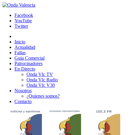
Facebook
YouTube
Twitter
Inicio
Actualidad
Fallas
Guia Comercial
Patrocinadores
En Directo
Onda Vlc TV
Onda Vlc Radio
Onda Vlc V30
Nosotros
¿Quienes somos?
Contacto