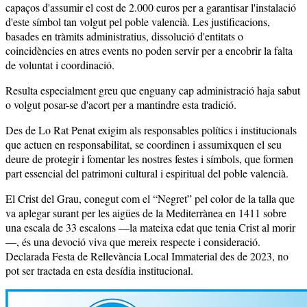
capaços d'assumir el cost de 2.000 euros per a garantisar l'instalació
d'este símbol tan volgut pel poble valencià. Les justificacions,
basades en tràmits administratius, dissolució d'entitats o
coincidències en atres events no poden servir per a encobrir la falta
de voluntat i coordinació.
Resulta especialment greu que enguany cap administració haja sabut
o volgut posar-se d'acort per a mantindre esta tradició.
Des de Lo Rat Penat exigim als responsables polítics i institucionals
que actuen en responsabilitat, se coordinen i assumixquen el seu
deure de protegir i fomentar les nostres festes i símbols, que formen
part essencial del patrimoni cultural i espiritual del poble valencià.
El Crist del Grau, conegut com el “Negret” pel color de la talla que
va aplegar surant per les aigües de la Mediterrànea en 1411 sobre
una escala de 33 escalons —la mateixa edat que tenia Crist al morir
—, és una devoció viva que mereix respecte i consideració.
Declarada Festa de Rellevància Local Immaterial des de 2023, no
pot ser tractada en esta desídia institucional.