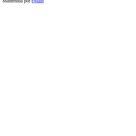
Mantenida por
eMain