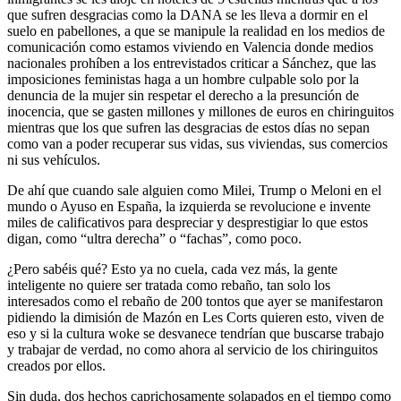
que sufren desgracias como la DANA se les lleva a dormir en el
suelo en pabellones, a que se manipule la realidad en los medios de
comunicación como estamos viviendo en Valencia donde medios
nacionales prohíben a los entrevistados criticar a Sánchez, que las
imposiciones feministas haga a un hombre culpable solo por la
denuncia de la mujer sin respetar el derecho a la presunción de
inocencia, que se gasten millones y millones de euros en chiringuitos
mientras que los que sufren las desgracias de estos días no sepan
como van a poder recuperar sus vidas, sus viviendas, sus comercios
ni sus vehículos.
De ahí que cuando sale alguien como Milei, Trump o Meloni en el
mundo o Ayuso en España, la izquierda se revolucione e invente
miles de calificativos para despreciar y desprestigiar lo que estos
digan, como “ultra derecha” o “fachas”, como poco.
¿Pero sabéis qué? Esto ya no cuela, cada vez más, la gente
inteligente no quiere ser tratada como rebaño, tan solo los
interesados como el rebaño de 200 tontos que ayer se manifestaron
pidiendo la dimisión de Mazón en Les Corts quieren esto, viven de
eso y si la cultura woke se desvanece tendrían que buscarse trabajo
y trabajar de verdad, no como ahora al servicio de los chiringuitos
creados por ellos.
Sin duda, dos hechos caprichosamente solapados en el tiempo como