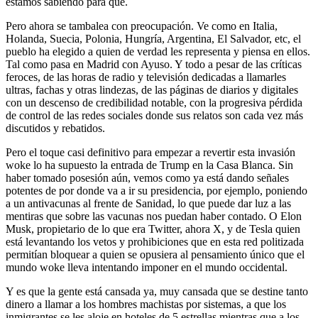
estamos sabiendo para qué.
Pero ahora se tambalea con preocupación. Ve como en Italia,
Holanda, Suecia, Polonia, Hungría, Argentina, El Salvador, etc, el
pueblo ha elegido a quien de verdad les representa y piensa en ellos.
Tal como pasa en Madrid con Ayuso. Y todo a pesar de las críticas
feroces, de las horas de radio y televisión dedicadas a llamarles
ultras, fachas y otras lindezas, de las páginas de diarios y digitales
con un descenso de credibilidad notable, con la progresiva pérdida
de control de las redes sociales donde sus relatos son cada vez más
discutidos y rebatidos.
Pero el toque casi definitivo para empezar a revertir esta invasión
woke lo ha supuesto la entrada de Trump en la Casa Blanca. Sin
haber tomado posesión aún, vemos como ya está dando señales
potentes de por donde va a ir su presidencia, por ejemplo, poniendo
a un antivacunas al frente de Sanidad, lo que puede dar luz a las
mentiras que sobre las vacunas nos puedan haber contado. O Elon
Musk, propietario de lo que era Twitter, ahora X, y de Tesla quien
está levantando los vetos y prohibiciones que en esta red politizada
permitían bloquear a quien se opusiera al pensamiento único que el
mundo woke lleva intentando imponer en el mundo occidental.
Y es que la gente está cansada ya, muy cansada que se destine tanto
dinero a llamar a los hombres machistas por sistemas, a que los
inmigrantes se les aloje en hoteles de 5 estrellas mientras que a los