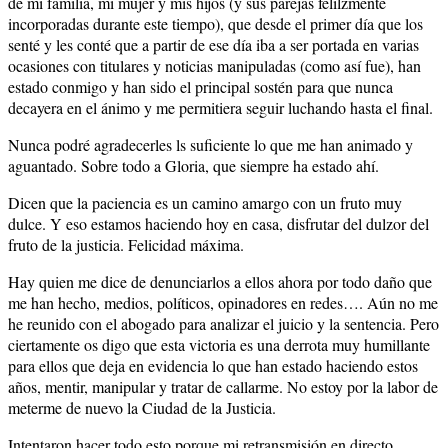
de mi familia, mi mujer y mis hijos (y sus parejas felilzmente
incorporadas durante este tiempo), que desde el primer día que los
senté y les conté que a partir de ese día iba a ser portada en varias
ocasiones con titulares y noticias manipuladas (como así fue), han
estado conmigo y han sido el principal sostén para que nunca
decayera en el ánimo y me permitiera seguir luchando hasta el final.
Nunca podré agradecerles ls suficiente lo que me han animado y
aguantado. Sobre todo a Gloria, que siempre ha estado ahí.
Dicen que la paciencia es un camino amargo con un fruto muy
dulce. Y eso estamos haciendo hoy en casa, disfrutar del dulzor del
fruto de la justicia. Felicidad máxima.
Hay quien me dice de denunciarlos a ellos ahora por todo daño que
me han hecho, medios, políticos, opinadores en redes…. Aún no me
he reunido con el abogado para analizar el juicio y la sentencia. Pero
ciertamente os digo que esta victoria es una derrota muy humillante
para ellos que deja en evidencia lo que han estado haciendo estos
años, mentir, manipular y tratar de callarme. No estoy por la labor de
meterme de nuevo la Ciudad de la Justicia.
Intentaron hacer todo esto porque mi retransmisión en directo