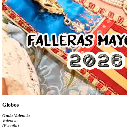
Globos
Onda Valéncia
Valencia
(España)