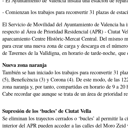
- El Ayuntamiento de Valencia instala una estación de repar
- Comienzan los trabajos para reconvertir 31 plazas de esta
El Servicio de Movilidad del Ayuntamiento de Valencia ha in
respecto al Área de Prioridad Residencial (APR) - Ciutat V
aparcamiento Centre Històric-Mercat Central. Del mismo mod
para crear una nueva zona de carga y descarga en el número 1
de Tavernes de la Valldigna, en horario de tarde-noche,
que 
Nueva zona naranja
También se han iniciado los trabajos para reconvertir 31 pla
(5), Beneficència (3) y Corona (4). De este modo, de las 1
zona naranja y, por tanto, compartidas en horario de 9 a 20 
Cabe recordar que aunque se trata de un área de prioridad res
Supresión de los ‘bucles’ de Ciutat Vella
Se eliminan los trayectos cerrados o ‘bucles’ al permitir la ci
interior del APR pueden acceder a las calles del Moro Zeid