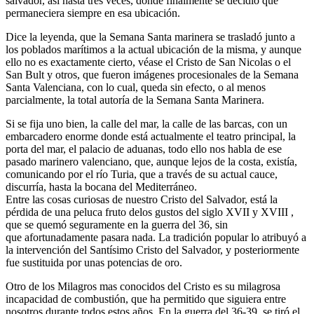
salvador, así hasta tres veces, donde finalmente se decidio que
permaneciera siempre en esa ubicación.
Dice la leyenda, que la Semana Santa marinera se trasladó junto a
los poblados marítimos a la actual ubicación de la misma, y aunque
ello no es exactamente cierto, véase el Cristo de San Nicolas o el
San Bult y otros, que fueron imágenes procesionales de la Semana
Santa Valenciana, con lo cual, queda sin efecto, o al menos
parcialmente, la total autoría de la Semana Santa Marinera.
Si se fija uno bien, la calle del mar, la calle de las barcas, con un
embarcadero enorme donde está actualmente el teatro principal, la
porta del mar, el palacio de aduanas, todo ello nos habla de ese
pasado marinero valenciano, que, aunque lejos de la costa, existía,
comunicando por el río Turia, que a través de su actual cauce,
discurría, hasta la bocana del Mediterráneo.
Entre las cosas curiosas de nuestro Cristo del Salvador, está la
pérdida de una peluca fruto delos gustos del siglo XVII y XVIII ,
que se quemó seguramente en la guerra del 36, sin
que afortunadamente pasara nada. La tradición popular lo atribuyó a
la intervención del Santísimo Cristo del Salvador, y posteriormente
fue sustituida por unas potencias de oro.
Otro de los Milagros mas conocidos del Cristo es su milagrosa
incapacidad de combustión, que ha permitido que siguiera entre
nosotros durante todos estos años. En la guerra del 36-39, se tiró el