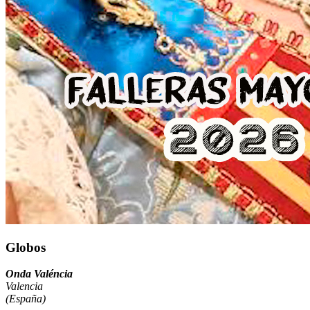
Globos
Onda Valéncia
Valencia
(España)