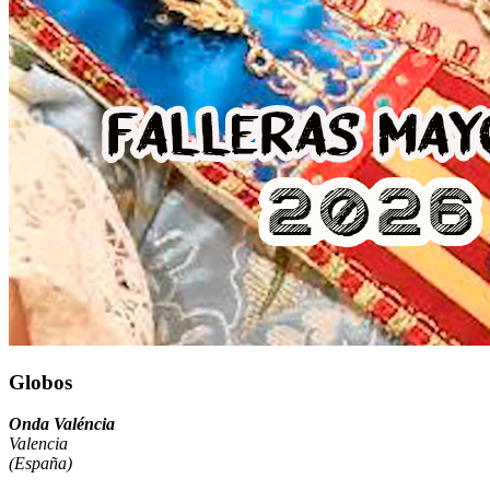
Globos
Onda Valéncia
Valencia
(España)