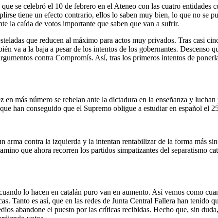
ns” que se celebró el 10 de febrero en el Ateneo con las cuatro entidad
rse tiene un efecto contrario, ellos lo saben muy bien, lo que no se pu
te la caída de votos importante que saben que van a sufrir.
 esteladas que reducen al máximo para actos muy privados. Tras casi ci
ién va a la baja a pesar de los intentos de los gobernantes. Descenso q
y argumentos contra Compromís. Así, tras los primeros intentos de poner
 en más número se rebelan ante la dictadura en la enseñanza y luchan p
s que han conseguido que el Supremo obligue a estudiar en español el 2
n arma contra la izquierda y la intentan rentabilizar de la forma más sin
 camino que ahora recorren los partidos simpatizantes del separatismo c
s cuando lo hacen en catalán puro van en aumento. Así vemos como cuando
cas. Tanto es así, que en las redes de Junta Central Fallera han tenido
ios abandone el puesto por las críticas recibidas. Hecho que, sin duda