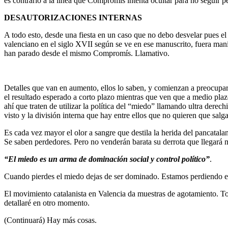
es contrario a la línea que Compromís intenta ocultar para no seguir p
DESAUTORIZACIONES INTERNAS
A todo esto, desde una fiesta en un caso que no debo desvelar pues e
valenciano en el siglo XVII según se ve en ese manuscrito, fuera manip
han parado desde el mismo Compromís. Llamativo.
Detalles que van en aumento, ellos lo saben, y comienzan a preocuparse
el resultado esperado a corto plazo mientras que ven que a medio plaz
ahí que traten de utilizar la política del “miedo” llamando ultra derec
visto y la división interna que hay entre ellos que no quieren que salga 
Es cada vez mayor el olor a sangre que destila la herida del pancatal
Se saben perdedores. Pero no venderán barata su derrota que llegará 
“El miedo es un arma de dominación social y control político”
.
Cuando pierdes el miedo dejas de ser dominado. Estamos perdiendo el 
El movimiento catalanista en Valencia da muestras de agotamiento. T
detallaré en otro momento.
(Continuará) Hay más cosas.