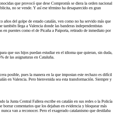
es conocidas que provocó que dese Compromís se diera la orden nacional
blicita, no se vende. Y así ese término ha desaparecido en gran
nco años del golpe de estado catalán, ven como no ha servido más que
ue también llega a Valencia donde las banderas independentistas
las en puentes como el de Picaña a Paiporta, retirado de inmediato por
ara que sus hijos puedan estudiar en el idioma que quieran, sin duda,
5% de las asignaturas en Cataluña.
cera posible, pues la manera en la que impostan este rechazo es difícil
atalán en Valencia. Pero bienvenida sea esta transformación. Siempre y
 la Junta Central Fallera escribe en catalán en sus redes o la Policía
 que borrar comentarios que los dejaban en evidencia y bloquear más
, nunca van a reconocer. Pero el exagerado catalanismo que destilaba