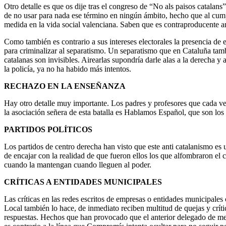
Otro detalle es que os dije tras el congreso de “No als paisos catala
de no usar para nada ese término en ningún ámbito, hecho que al cumpli
medida en la vida social valenciana. Saben que es contraproducente an
Como también es contrario a sus intereses electorales la presencia de
para criminalizar al separatismo. Un separatismo que en Cataluña tamb
catalanas son invisibles. Airearlas supondría darle alas a la derecha 
la policía, ya no ha habido más intentos.
RECHAZO EN LA ENSEÑANZA
Hay otro detalle muy importante. Los padres y profesores que cada vez
la asociación señera de esta batalla es Hablamos Español, que son lo
PARTIDOS POLÍTICOS
Los partidos de centro derecha han visto que este anti catalanismo es u
de encajar con la realidad de que fueron ellos los que alfombraron el
cuando la mantengan cuando lleguen al poder.
CRÍTICAS A ENTIDADES MUNICIPALES
Las críticas en las redes escritos de empresas o entidades municipale
Local también lo hace, de inmediato reciben multitud de quejas y críti
respuestas. Hechos que han provocado que el anterior delegado de med