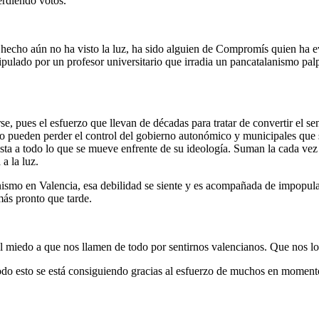
erdiendo votos.
l hecho aún no ha visto la luz, ha sido alguien de Compromís quien ha 
ulado por un profesor universitario que irradia un pancatalanismo palpa
, pues el esfuerzo que llevan de décadas para tratar de convertir el se
o pueden perder el control del gobierno autonómico y municipales que s
hista a todo lo que se mueve enfrente de su ideología. Suman la cada vez
a la luz.
anismo en Valencia, esa debilidad se siente y es acompañada de impopul
más pronto que tarde.
miedo a que nos llamen de todo por sentirnos valencianos. Que nos lo 
odo esto se está consiguiendo gracias al esfuerzo de muchos en momen