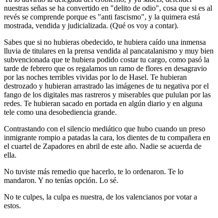
nuestras señas se ha convertido en "delito de odio", cosa que si es al
revés se comprende porque es "anti fascismo", y la quimera está
mostrada, vendida y judicializada. (Qué os voy a contar).
Sabes que si no hubieras obedecido, te hubiera caído una inmensa
lluvia de titulares en la prensa vendida al pancatalanismo y muy bien
subvencionada que te hubiera podido costar tu cargo, como pasó la
tarde de febrero que os regalamos un ramo de flores en desagravio
por las noches terribles vividas por lo de Hasel. Te hubieran
destrozado y hubieran arrastrado las imágenes de tu negativa por el
fango de los digitales mas rastreros y miserables que pululan por las
redes. Te hubieran sacado en portada en algún diario y en alguna
tele como una desobediencia grande.
Contrastando con el silencio mediático que hubo cuando un preso
inmigrante rompio a patadas la cara, los dientes de tu compañera en
el cuartel de Zapadores en abril de este año. Nadie se acuerda de
ella.
No tuviste más remedio que hacerlo, te lo ordenaron. Te lo
mandaron. Y no tenías opción. Lo sé.
No te culpes, la culpa es nuestra, de los valencianos por votar a
estos.