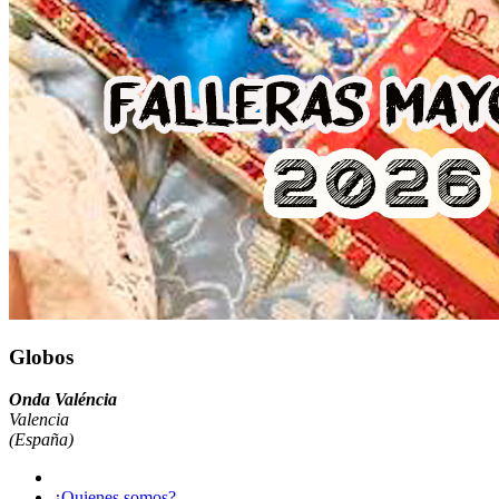
Globos
Onda Valéncia
Valencia
(España)
¿Quienes somos?