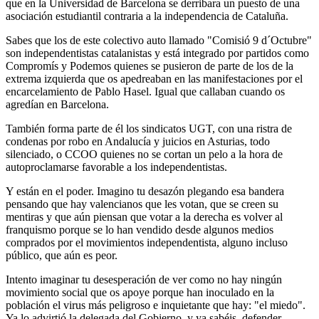
que en la Universidad de Barcelona se derribara un puesto de una
asociación estudiantil contraria a la independencia de Cataluña.
Sabes que los de este colectivo auto llamado "Comisió 9 d´Octubre"
son independentistas catalanistas y está integrado por partidos como
Compromís y Podemos quienes se pusieron de parte de los de la
extrema izquierda que os apedreaban en las manifestaciones por el
encarcelamiento de Pablo Hasel. Igual que callaban cuando os
agredían en Barcelona.
También forma parte de él los sindicatos UGT, con una ristra de
condenas por robo en Andalucía y juicios en Asturias, todo
silenciado, o CCOO quienes no se cortan un pelo a la hora de
autoproclamarse favorable a los independentistas.
Y están en el poder. Imagino tu desazón plegando esa bandera
pensando que hay valencianos que les votan, que se creen su
mentiras y que aún piensan que votar a la derecha es volver al
franquismo porque se lo han vendido desde algunos medios
comprados por el movimientos independentista, alguno incluso
público, que aún es peor.
Intento imaginar tu desesperación de ver como no hay ningún
movimiento social que os apoye porque han inoculado en la
población el virus más peligroso e inquietante que hay: "el miedo".
Ya lo advirtió la delegada del Gobierno, y ya sabéis, defender